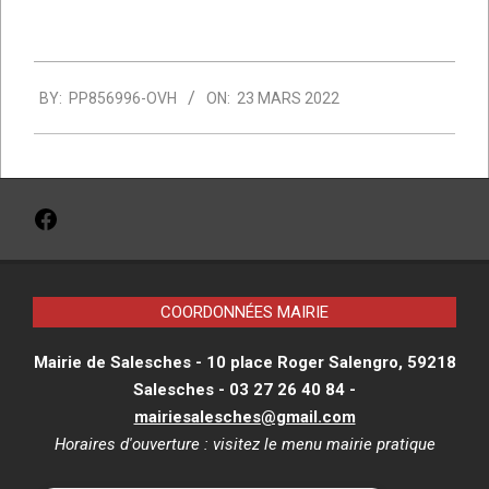
2022-
BY:
PP856996-OVH
ON:
23 MARS 2022
03-
23
Facebook
COORDONNÉES MAIRIE
Mairie de Salesches - 10 place Roger Salengro, 59218
Salesches - 03 27 26 40 84 -
mairiesalesches@gmail.com
Horaires d'ouverture : visitez le menu
mairie pratique