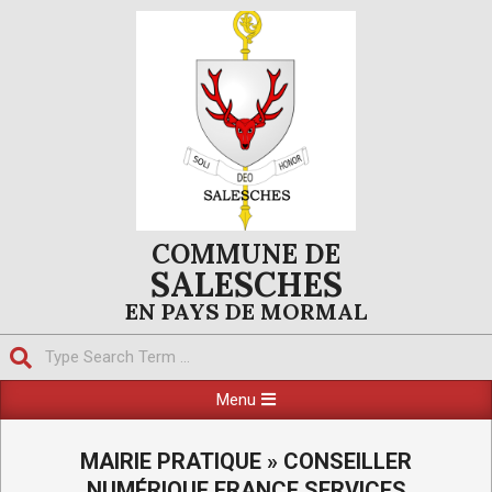
Skip
to
content
COMMUNE DE
SALESCHES
EN PAYS DE MORMAL
Search
Primary
Menu
Navigation
Menu
MAIRIE PRATIQUE »
CONSEILLER
NUMÉRIQUE FRANCE SERVICES