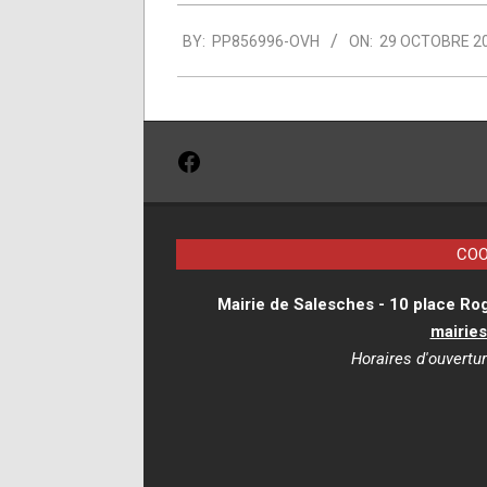
2021-
BY:
PP856996-OVH
ON:
29 OCTOBRE 2
10-
29
Facebook
COO
Mairie de Salesches - 10 place Ro
mairie
Horaires d'ouvertur