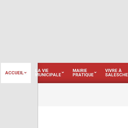
Skip
to
content
LA VIE
MAIRIE
VIVRE À
ACCUEIL
MUNICIPALE
PRATIQUE
SALESCHE