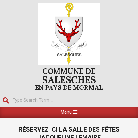
Skip
to
content
COMMUNE DE
SALESCHES
EN PAYS DE MORMAL
Search
Primary
Menu
Navigation
Menu
RÉSERVEZ ICI LA SALLE DES FÊTES
JACQUELINE LEMAIRE