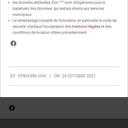
les données attribuées d’un “*” sont obligatoires pour le
traitement des données, qui restera interne aux services
municipaux.
Le remplissage complet du formulaire, en particulier le code de
sécurité, implique l’acceptation des
mentions légales
et des
conditions de location citées précédemment.
Facebook
2021-
BY:
PP856996-OVH
ON:
24 OCTOBRE 2021
10-
24
Facebook